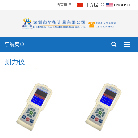
语言选择：
∷
导航菜单
Toggl
navig
测力仪